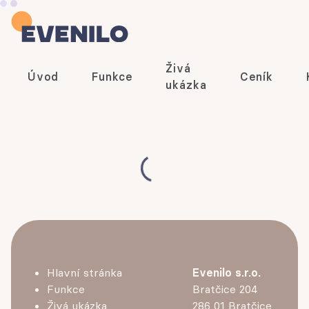
Živá
Úvod
Funkce
Ceník
ukázka
Hlavní stránka
Evenilo s.r.o.
Funkce
Bratčice 204
Živá ukázka
286 01 Bratčice