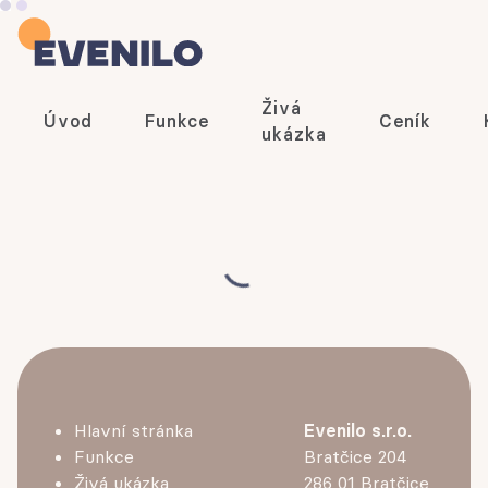
Živá
Úvod
Funkce
Ceník
ukázka
Hlavní stránka
Evenilo s.r.o.
Funkce
Bratčice 204
Živá ukázka
286 01 Bratčice