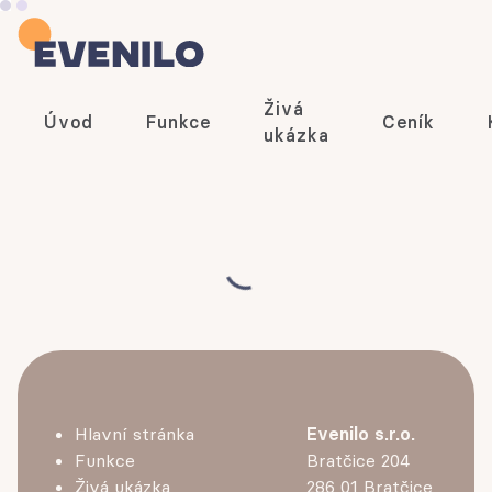
Živá
Úvod
Funkce
Ceník
ukázka
Hlavní stránka
Evenilo s.r.o.
Funkce
Bratčice 204
Živá ukázka
286 01 Bratčice