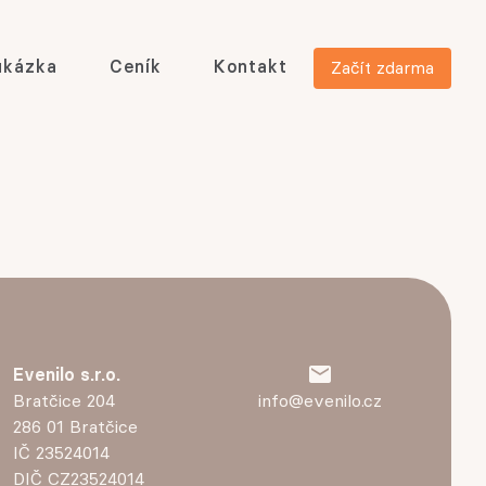
ukázka
Ceník
Kontakt
Začít zdarma
Evenilo s.r.o.
Bratčice 204
info@evenilo.cz
286 01 Bratčice
IČ 23524014
DIČ CZ23524014