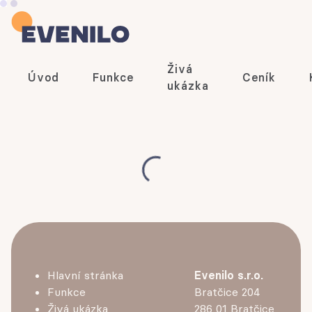
Živá
Úvod
Funkce
Ceník
ukázka
Hlavní stránka
Evenilo s.r.o.
Funkce
Bratčice 204
Živá ukázka
286 01 Bratčice