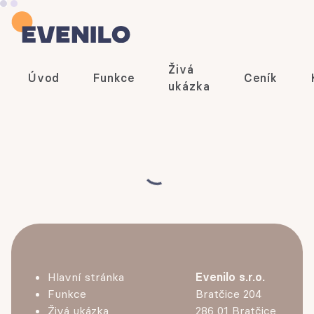
Živá
Úvod
Funkce
Ceník
ukázka
Hlavní stránka
Evenilo s.r.o.
Funkce
Bratčice 204
Živá ukázka
286 01 Bratčice